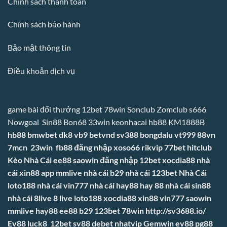
Chính sách thanh toán
Chính sách bảo hành
Bảo mật thông tin
Điều khoản dịch vụ
game bài đổi thưởng
12bet
78win
Sonclub
Zomclub
s666
Nowgoal
Sin88
Bon68
33win
keonhacai
hb88
KM1888B
hb88
bmwbet
dk8
vb9
betvnd
sv388
bongdalu
vt999
88vn
7mcn
23win
fb88 đăng nhập
xoso66
rikvip
77bet
hitclub
Kèo Nhà Cái
ee88
saowin
đăng nhập 12bet
xocdia88
nhà
cái xin88
app mmlive
nhà cái b29
nhà cái 123bet
Nhà Cái
loto188
nhà cái vin777
nhà cái hay88
hay 88
nhà cái sin88
nhà cái 8live
8 live
loto188
xocdia88
xin88
vin777
saowin
mmlive
hay88
ee88
b29
123bet
78win
http://sv3688.io/
Ev88
luck8
12bet
sv88
debet
nhatvip
Gemwin
ev88
pg88