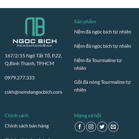
Sản phẩm
Nệm đá ngọc bích tự nhiên
Nệm đá ngọc bích tự nhiên
167/2/15 Ngô Tất Tố, P.22,
Nệm đá Tourmaline tự
Q.Bình Thạnh, TP.HCM
nhiên
0979.277.333
Gối đá nóng Tourmaline tự
nhiên
cskh@nemdangocbich.com
Chính sách
Mạng xã hội
Chính sách bán hàng