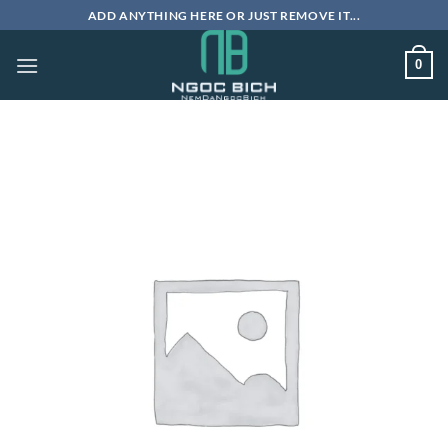
Chuyển
ADD ANYTHING HERE OR JUST REMOVE IT...
đến
nội
0
dung