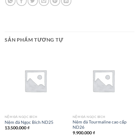
SẢN PHẨM TƯƠNG TỰ
NỆM ĐÁ NGỌC BÍCH
NỆM ĐÁ NGỌC BÍCH
Nệm đá Tourmaline cao cấp
Nệm đá Ngọc Bích ND25
ND26
13.500.000
₫
9.900.000
₫